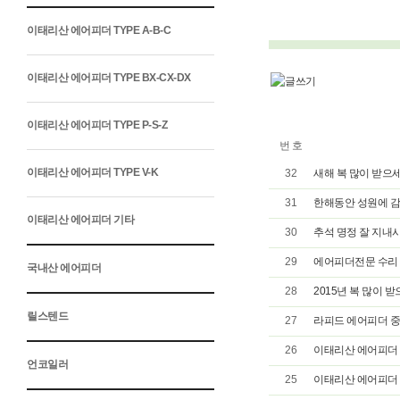
이태리산 에어피더 TYPE A-B-C
이태리산 에어피더 TYPE BX-CX-DX
이태리산 에어피더 TYPE P-S-Z
번 호
이태리산 에어피더 TYPE V-K
32
새해 복 많이 받으세
31
한해동안 성원에 
이태리산 에어피더 기타
30
추석 명정 잘 지내
29
에어피더전문 수리 
국내산 에어피더
28
2015년 복 많이 받
릴스텐드
27
라피드 에어피더 중
26
이태리산 에어피더 CX
언코일러
25
이태리산 에어피더 BX