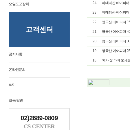
24
이태리산 에어피더 C-
오일도포장치
23
이태리산 에어피더 CX
22
영국산 에어피더 15
고객센터
21
영국산 에어피더 40
20
영국산 에어피더 30
19
영국산 에어피더 25
공지사항
18
휴가 잘 다녀 오세요
온라인문의
A/S
질문/답변
02)2689-0809
CS CENTER