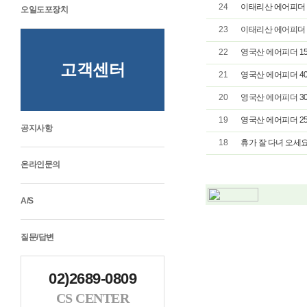
24
이태리산 에어피더 C-
오일도포장치
23
이태리산 에어피더 CX
22
영국산 에어피더 15
고객센터
21
영국산 에어피더 40
20
영국산 에어피더 30
19
영국산 에어피더 25
공지사항
18
휴가 잘 다녀 오세요
온라인문의
A/S
질문/답변
02)2689-0809
CS CENTER