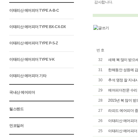
감사합니다.
이태리산 에어피더 TYPE A-B-C
이태리산 에어피더 TYPE BX-CX-DX
이태리산 에어피더 TYPE P-S-Z
번 호
이태리산 에어피더 TYPE V-K
32
새해 복 많이 받으세
31
한해동안 성원에 
이태리산 에어피더 기타
30
추석 명정 잘 지내
29
에어피더전문 수리 
국내산 에어피더
28
2015년 복 많이 받
릴스텐드
27
라피드 에어피더 중
26
이태리산 에어피더 CX
언코일러
25
이태리산 에어피더 BX